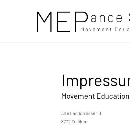
MEP
ance 
Movement Educ
Impress
Movement Education 
Alte Landstrasse 111
8702 Zollikon