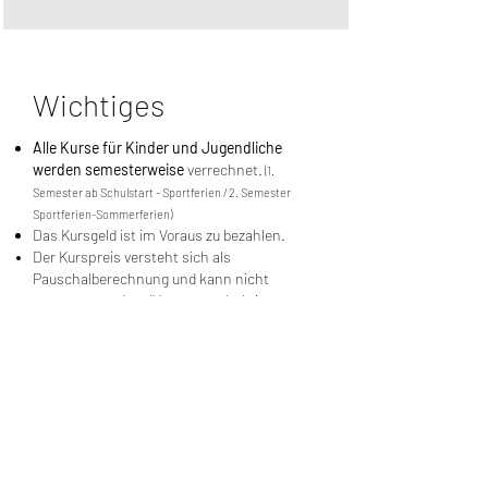
Wichtiges
Alle Kurse für Kinder und Jugendliche
werden semesterweise
verrechnet.
(1.
Semester ab Schulstart - Sportferien / 2. Semester
Sportferien-Sommerferien)
Das Kursgeld ist im Voraus zu bezahlen.
Der Kurspreis versteht sich als
Pauschalberechnung und kann nicht
erstattet werden. (Versäumte Lektionen
können nach Absprache nachgeholt
werden.)
Kündigungsfristen:
15. Dezember
(eingehend) per 31. Januar und 15. Juni
(eingehen) per 31. Juli. Ohne Eingang der
Kündigung bei der Schulleitung verlängert
sich das Ausbildungsverhältnis automatisch
um ein weiteres Semester.